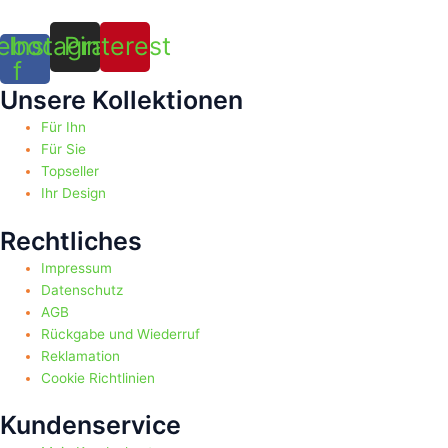
ebook-
Instagram
Pinterest
f
Unsere Kollektionen
Für Ihn
Für Sie
Topseller
Ihr Design
Rechtliches
Impressum
Datenschutz
AGB
Rückgabe und Wiederruf
Reklamation
Cookie Richtlinien
Kundenservice