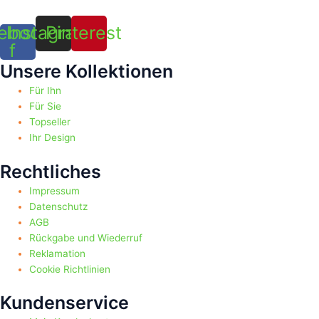
ebook-
Instagram
Pinterest
f
Unsere Kollektionen
Für Ihn
Für Sie
Topseller
Ihr Design
Rechtliches
Impressum
Datenschutz
AGB
Rückgabe und Wiederruf
Reklamation
Cookie Richtlinien
Kundenservice