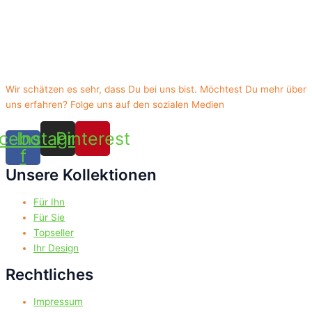
Wir schätzen es sehr, dass Du bei uns bist. Möchtest Du mehr über
uns erfahren? Folge uns auf den sozialen Medien
cebook-
Instagram
Pinterest
f
Unsere Kollektionen
Für Ihn
Für Sie
Topseller
Ihr Design
Rechtliches
Impressum