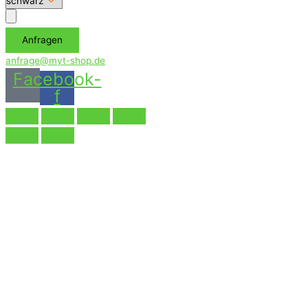
Аnfragen
anfrage@myt-shop.de
Facebook-
f