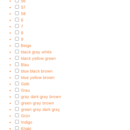
56
57
58
6
7
8
9
Beige
black gray white
black yellow green
Blau
blue black brown
blue yellow brown
Gelb
Grau
gray dark gray brown
green gray brown
green gray dark gray
Grün
Indigo
Khaki