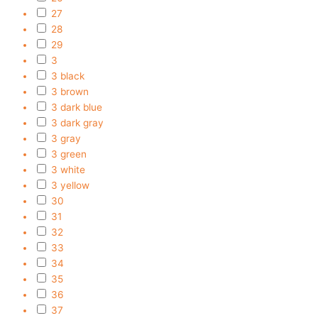
27
28
29
3
3 black
3 brown
3 dark blue
3 dark gray
3 gray
3 green
3 white
3 yellow
30
31
32
33
34
35
36
37