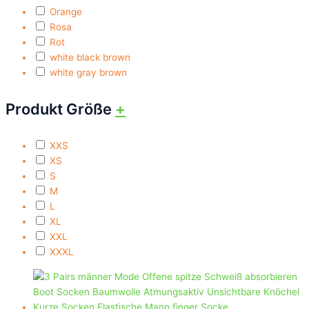
Orange
Rosa
Rot
white black brown
white gray brown
Produkt Größe
+
XXS
XS
S
M
L
XL
XXL
XXXL