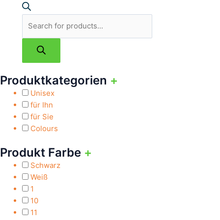
Produktkategorien
+
Unisex
für Ihn
für Sie
Colours
Produkt Farbe
+
Schwarz
Weiß
1
10
11