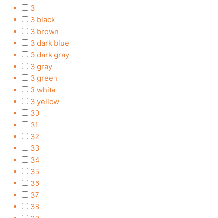
3
3 black
3 brown
3 dark blue
3 dark gray
3 gray
3 green
3 white
3 yellow
30
31
32
33
34
35
36
37
38