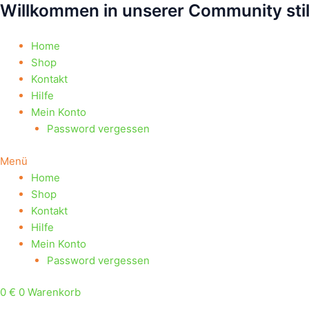
Willkommen in unserer Community sti
Zum
Products
Products
Inhalt
search
search
springen
Home
Shop
Kontakt
Hilfe
Mein Konto
Password vergessen
Menü
Home
Shop
Kontakt
Hilfe
Mein Konto
Password vergessen
0
€
0
Warenkorb