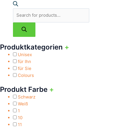
Produktkategorien
+
Unisex
für Ihn
für Sie
Colours
Produkt Farbe
+
Schwarz
Weiß
1
10
11