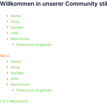
Willkommen in unserer Community sti
Zum
Products
Products
Inhalt
search
search
springen
Home
Shop
Kontakt
Hilfe
Mein Konto
Password vergessen
Menü
Home
Shop
Kontakt
Hilfe
Mein Konto
Password vergessen
0
€
0
Warenkorb