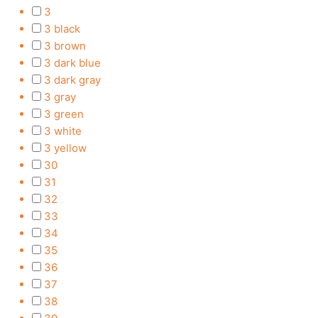
3
3 black
3 brown
3 dark blue
3 dark gray
3 gray
3 green
3 white
3 yellow
30
31
32
33
34
35
36
37
38