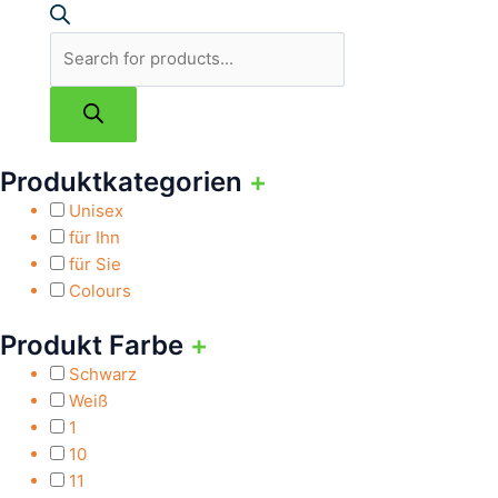
Produktkategorien
+
Unisex
für Ihn
für Sie
Colours
Produkt Farbe
+
Schwarz
Weiß
1
10
11