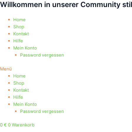
Willkommen in unserer Community sti
Zum
Products
Products
Inhalt
search
search
springen
Home
Shop
Kontakt
Hilfe
Mein Konto
Password vergessen
Menü
Home
Shop
Kontakt
Hilfe
Mein Konto
Password vergessen
0
€
0
Warenkorb