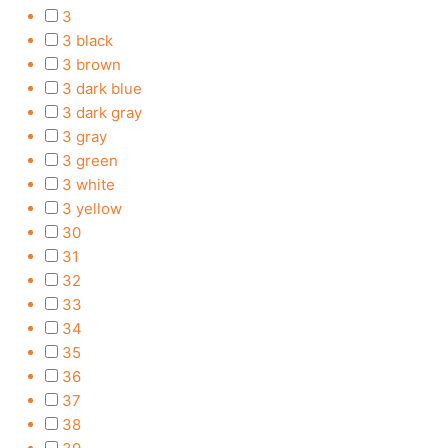
3
3 black
3 brown
3 dark blue
3 dark gray
3 gray
3 green
3 white
3 yellow
30
31
32
33
34
35
36
37
38