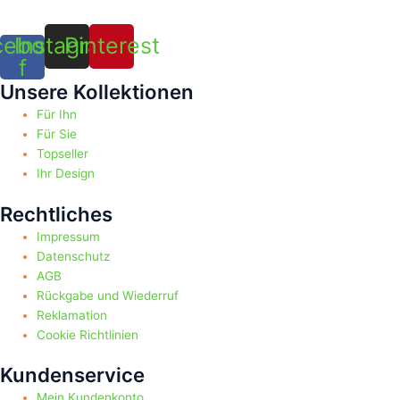
cebook-
Instagram
Pinterest
f
Unsere Kollektionen
Für Ihn
Für Sie
Topseller
Ihr Design
Rechtliches
Impressum
Datenschutz
AGB
Rückgabe und Wiederruf
Reklamation
Cookie Richtlinien
Kundenservice
Mein Kundenkonto