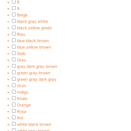
8
9
Beige
black gray white
black yellow green
Blau
blue black brown
blue yellow brown
Gelb
Grau
gray dark gray brown
green gray brown
green gray dark gray
Grün
Indigo
Khaki
Orange
Rosa
Rot
white black brown
white gray brown