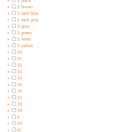
3 black
3 brown
3 dark blue
3 dark gray
3 gray
3 green
3 white
3 yellow
30
31
32
33
34
35
36
37
38
39
4
40
41