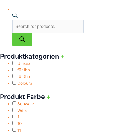
Produktkategorien
+
Unisex
für Ihn
für Sie
Colours
Produkt Farbe
+
Schwarz
Weiß
1
10
11