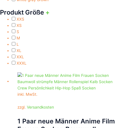
Produkt Größe
+
XXS
XS
S
M
L
XL
XXL
XXXL
Dieses
Produkt
weist
mehrere
inkl. MwSt.
Varianten
auf.
zzgl.
Versandkosten
Die
Optionen
1 Paar neue Männer Anime Film
können