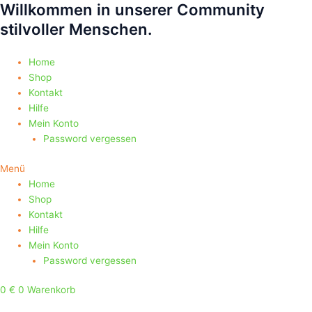
Willkommen in unserer Community
Zum
Products
Products
Inhalt
search
search
stilvoller Menschen.
springen
Home
Shop
Kontakt
Hilfe
Mein Konto
Password vergessen
Menü
Home
Shop
Kontakt
Hilfe
Mein Konto
Password vergessen
0
€
0
Warenkorb