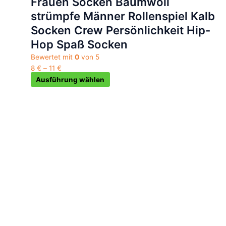
Frauen Socken Baumwoll
auf
strümpfe Männer Rollenspiel Kalb
der
Socken Crew Persönlichkeit Hip-
Produktseite
gewählt
Hop Spaß Socken
werden
Bewertet mit
0
von 5
8
€
–
11
€
Ausführung wählen