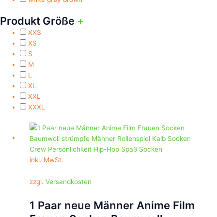
Produkt Größe
+
XXS
XS
S
M
L
XL
XXL
XXXL
Dieses
Produkt
weist
mehrere
inkl. MwSt.
Varianten
auf.
zzgl.
Versandkosten
Die
Optionen
1 Paar neue Männer Anime Film
können