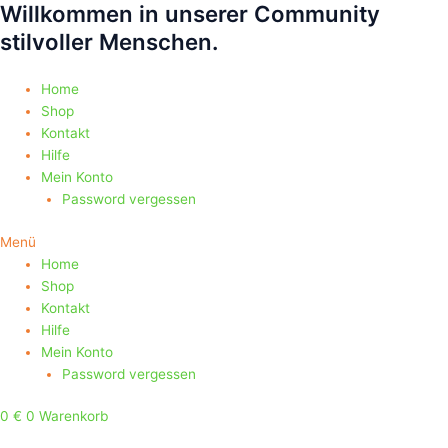
Willkommen in unserer Community
Zum
Products
Products
Inhalt
search
search
stilvoller Menschen.
springen
Home
Shop
Kontakt
Hilfe
Mein Konto
Password vergessen
Menü
Home
Shop
Kontakt
Hilfe
Mein Konto
Password vergessen
0
€
0
Warenkorb