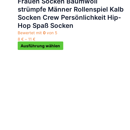
Frauen Socken Baumwoll
auf
strümpfe Männer Rollenspiel Kalb
der
Socken Crew Persönlichkeit Hip-
Produktseite
gewählt
Hop Spaß Socken
werden
Bewertet mit
0
von 5
8
€
–
11
€
Ausführung wählen