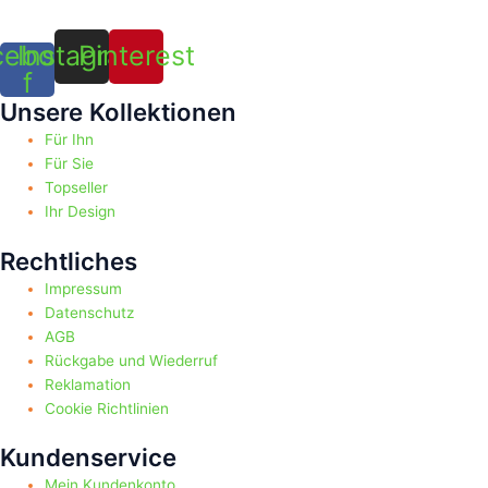
cebook-
Instagram
Pinterest
f
Unsere Kollektionen
Für Ihn
Für Sie
Topseller
Ihr Design
Rechtliches
Impressum
Datenschutz
AGB
Rückgabe und Wiederruf
Reklamation
Cookie Richtlinien
Kundenservice
Mein Kundenkonto