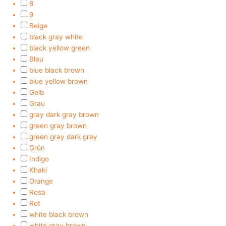
8
9
Beige
black gray white
black yellow green
Blau
blue black brown
blue yellow brown
Gelb
Grau
gray dark gray brown
green gray brown
green gray dark gray
Grün
Indigo
Khaki
Orange
Rosa
Rot
white black brown
white gray brown