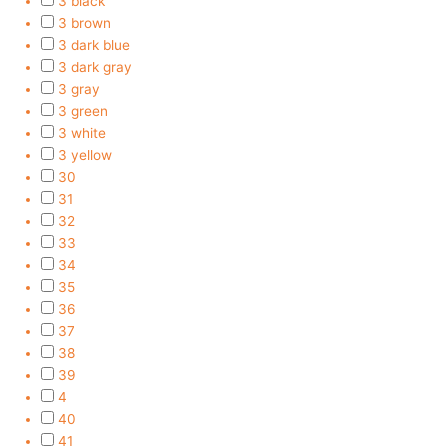
3 black
3 brown
3 dark blue
3 dark gray
3 gray
3 green
3 white
3 yellow
30
31
32
33
34
35
36
37
38
39
4
40
41