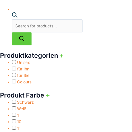
Produktkategorien
+
Unisex
für Ihn
für Sie
Colours
Produkt Farbe
+
Schwarz
Weiß
1
10
11