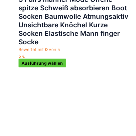
auf
spitze Schweiß absorbieren Boot
der
Socken Baumwolle Atmungsaktiv
Produktseite
Unsichtbare Knöchel Kurze
gewählt
werden
Socken Elastische Mann finger
Socke
Bewertet mit
0
von 5
5
€
Ausführung wählen