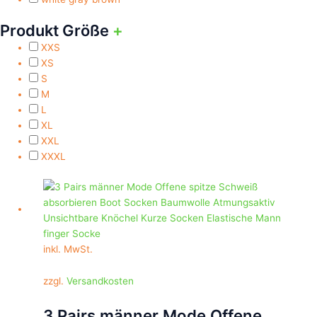
Produkt Größe
+
XXS
XS
S
M
L
XL
XXL
XXXL
Dieses
Produkt
weist
mehrere
Varianten
inkl. MwSt.
auf.
Die
zzgl.
Versandkosten
Optionen
können
3 Pairs männer Mode Offene