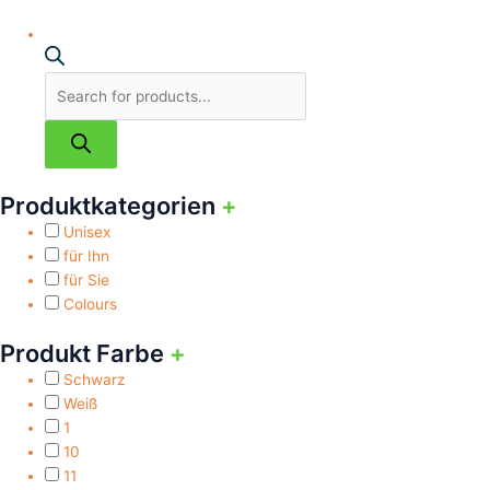
Produktkategorien
+
Unisex
für Ihn
für Sie
Colours
Produkt Farbe
+
Schwarz
Weiß
1
10
11