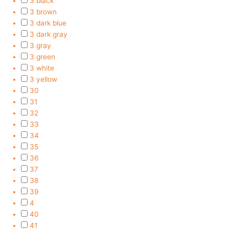
3 black
3 brown
3 dark blue
3 dark gray
3 gray
3 green
3 white
3 yellow
30
31
32
33
34
35
36
37
38
39
4
40
41