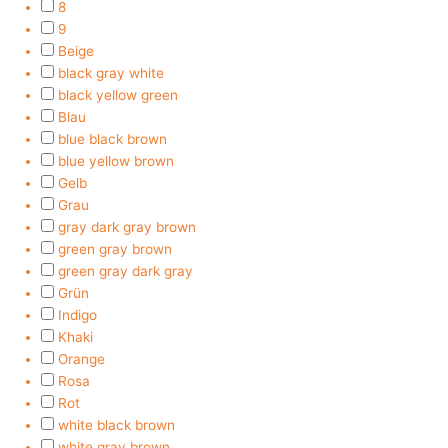
8
9
Beige
black gray white
black yellow green
Blau
blue black brown
blue yellow brown
Gelb
Grau
gray dark gray brown
green gray brown
green gray dark gray
Grün
Indigo
Khaki
Orange
Rosa
Rot
white black brown
white gray brown