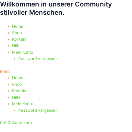
Willkommen in unserer Community
Zum
Products
Products
Inhalt
search
search
stilvoller Menschen.
springen
Home
Shop
Kontakt
Hilfe
Mein Konto
Password vergessen
Menü
Home
Shop
Kontakt
Hilfe
Mein Konto
Password vergessen
0
€
0
Warenkorb