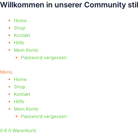
Willkommen in unserer Community sti
Zum
Products
Products
Inhalt
search
search
springen
Home
Shop
Kontakt
Hilfe
Mein Konto
Password vergessen
Menü
Home
Shop
Kontakt
Hilfe
Mein Konto
Password vergessen
0
€
0
Warenkorb