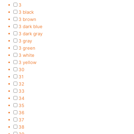
3
3 black
3 brown
3 dark blue
3 dark gray
3 gray
3 green
3 white
3 yellow
30
31
32
33
34
35
36
37
38