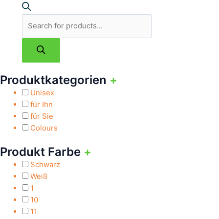
Produktkategorien
+
Unisex
für Ihn
für Sie
Colours
Produkt Farbe
+
Schwarz
Weiß
1
10
11