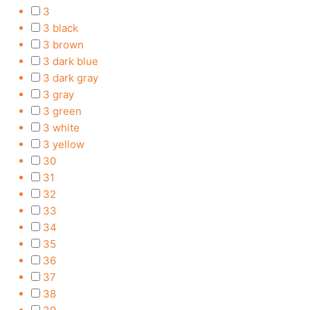
3
3 black
3 brown
3 dark blue
3 dark gray
3 gray
3 green
3 white
3 yellow
30
31
32
33
34
35
36
37
38