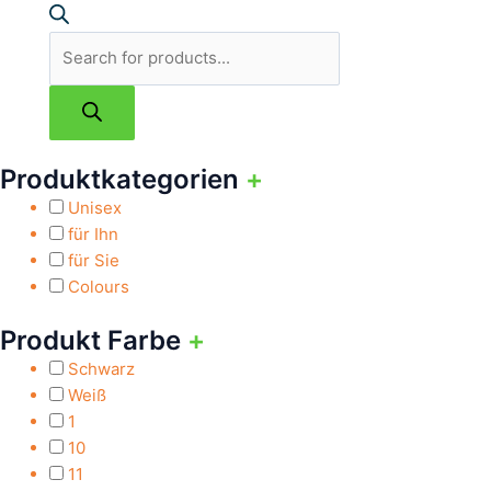
Produktkategorien
+
Unisex
für Ihn
für Sie
Colours
Produkt Farbe
+
Schwarz
Weiß
1
10
11