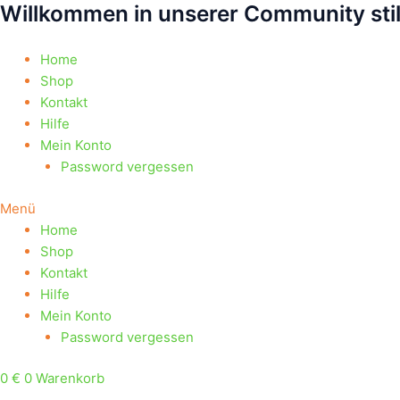
Willkommen in unserer Community sti
Zum
Products
Products
Inhalt
search
search
springen
Home
Shop
Kontakt
Hilfe
Mein Konto
Password vergessen
Menü
Home
Shop
Kontakt
Hilfe
Mein Konto
Password vergessen
0
€
0
Warenkorb