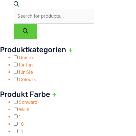
Produktkategorien
+
Unisex
für Ihn
für Sie
Colours
Produkt Farbe
+
Schwarz
Weiß
1
10
11