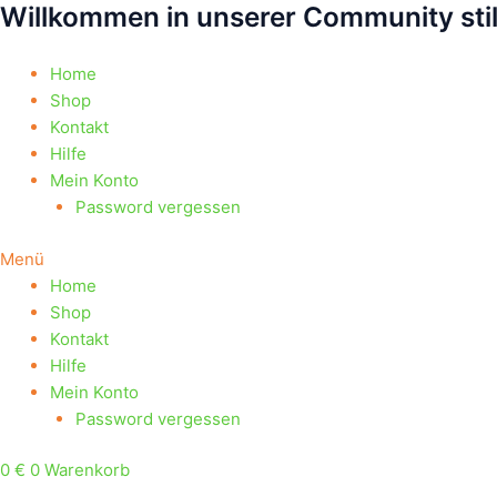
Willkommen in unserer Community sti
Zum
Products
Products
Inhalt
search
search
springen
Home
Shop
Kontakt
Hilfe
Mein Konto
Password vergessen
Menü
Home
Shop
Kontakt
Hilfe
Mein Konto
Password vergessen
0
€
0
Warenkorb