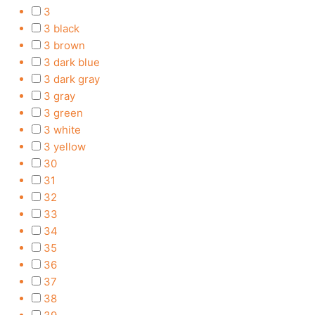
3
3 black
3 brown
3 dark blue
3 dark gray
3 gray
3 green
3 white
3 yellow
30
31
32
33
34
35
36
37
38