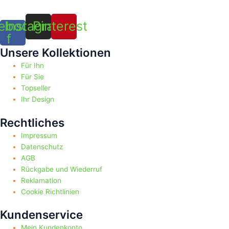
ebook-
Instagram
Pinterest
f
Unsere Kollektionen
Für Ihn
Für Sie
Topseller
Ihr Design
Rechtliches
Impressum
Datenschutz
AGB
Rückgabe und Wiederruf
Reklamation
Cookie Richtlinien
Kundenservice
Mein Kundenkonto