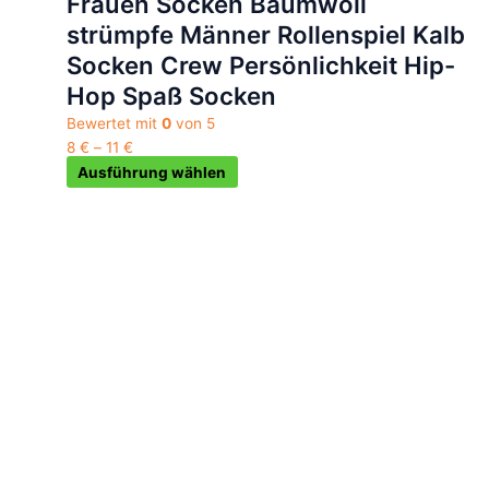
Frauen Socken Baumwoll
auf
strümpfe Männer Rollenspiel Kalb
der
Socken Crew Persönlichkeit Hip-
Produktseite
gewählt
Hop Spaß Socken
werden
Bewertet mit
0
von 5
8
€
–
11
€
Ausführung wählen