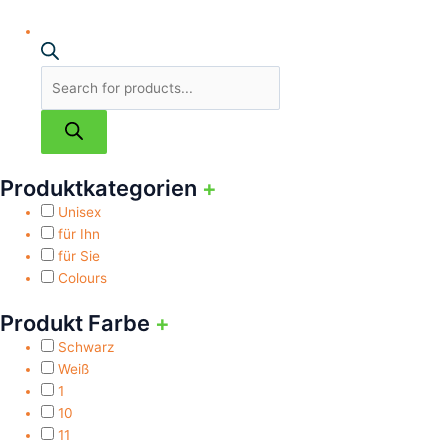
Produktkategorien
+
Unisex
für Ihn
für Sie
Colours
Produkt Farbe
+
Schwarz
Weiß
1
10
11