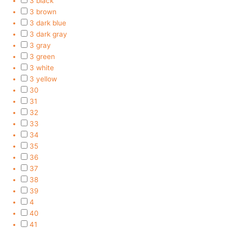
3 black
3 brown
3 dark blue
3 dark gray
3 gray
3 green
3 white
3 yellow
30
31
32
33
34
35
36
37
38
39
4
40
41