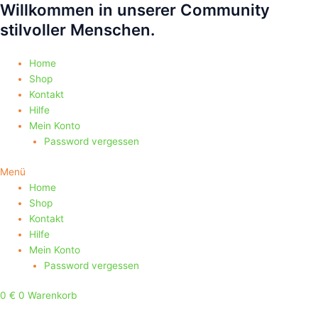
Willkommen in unserer Community
Zum
Products
Products
Inhalt
search
search
stilvoller Menschen.
springen
Home
Shop
Kontakt
Hilfe
Mein Konto
Password vergessen
Menü
Home
Shop
Kontakt
Hilfe
Mein Konto
Password vergessen
0
€
0
Warenkorb