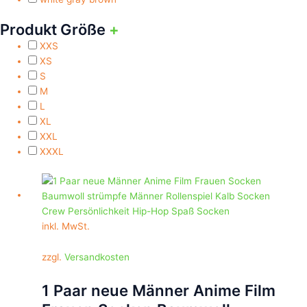
Produkt Größe
+
XXS
XS
S
M
L
XL
XXL
XXXL
Dieses
Produkt
weist
mehrere
inkl. MwSt.
Varianten
auf.
zzgl.
Versandkosten
Die
Optionen
1 Paar neue Männer Anime Film
können