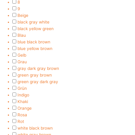
8
9
Beige
black gray white
black yellow green
Blau
blue black brown
blue yellow brown
Gelb
Grau
gray dark gray brown
green gray brown
green gray dark gray
Grün
Indigo
Khaki
Orange
Rosa
Rot
white black brown
white gray brown