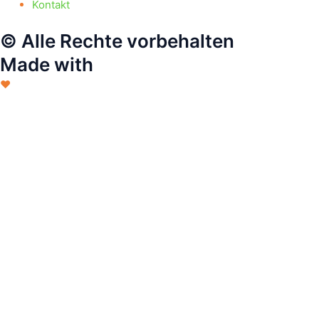
Kontakt
© Alle Rechte vorbehalten
Made with
❤
Lass uns gemeinsam ein einz
T-Shirt entwerfen
Füllen Sie das Formular aus, laden S
das T-Shirt mit Ihrem perfekten Des
Vorname
Last Name